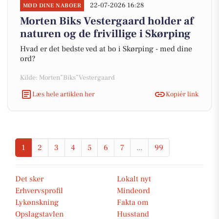
22-07-2026 16:28
MØD DINE NABOER
Morten Biks Vestergaard holder af
naturen og de frivillige i Skørping
Hvad er det bedste ved at bo i Skørping - med dine
ord?
Kilde: Morten”Biks”Vestergaard
Læs hele artiklen her
Kopiér link
1
2
3
4
5
6
7
...
99
Det sker
Lokalt nyt
Erhvervsprofil
Mindeord
Lykønskning
Fakta om
Opslagstavlen
Husstand