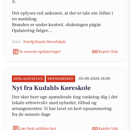
X:
Det oplyses ved ankomst, at der er tale om ildløs i
en mødding.
Branden er under kontrol, slukningen pågår.
Opdatering følger....
Kilde:
Nordjyllands Beredskab
Se seneste opdateringer
Kopiér link
05-08-2026 18:00
OPSLAGSTAVLEN
SPONSORERET
Nyt fra Kudahls Køreskole
Der sker hver uge spændende ting omkring dig i det
lokale erhvervsliv med nyheder, tilbud og
arrangementer. Vi har lavet en kort opsummering
fra de seneste dage
Læs hele artiklen her
Kopiér link