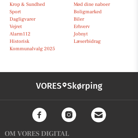
Krop & Sundhed
Mød dine naboer
Sport
Boligmarked
Dagligvarer
Biler
Vejret
Erhverv
Alarm112
Jobnyt
Historisk
Læserbidrag
Kommunalvalg 2025
VORES
Skørping
OM VORES DIGITAL