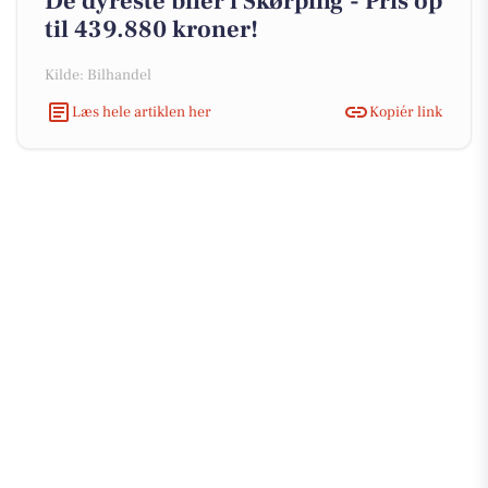
De dyreste biler i Skørping - Pris op
til 439.880 kroner!
Kilde: Bilhandel
Læs hele artiklen her
Kopiér link