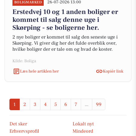
26-07-2026 13:00
BOLIGMARKED
Erstedvej 10 og 1 anden boliger er
kommet til salg denne uge i
Skørping - se boligerne her.
2 nye boliger er kommet til salg den seneste uge i
Skørping. Vi giver dig her det fulde overblik over,
hvilke boliger der er tale om og hvad de koster.
Kilde: Boliga
Læs hele artiklen her
Kopiér link
1
2
3
4
5
6
7
...
99
Det sker
Lokalt nyt
Erhvervsprofil
Mindeord