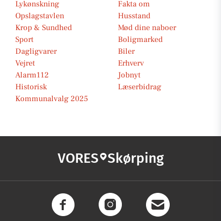
Lykønskning
Fakta om
Opslagstavlen
Husstand
Krop & Sundhed
Mød dine naboer
Sport
Boligmarked
Dagligvarer
Biler
Vejret
Erhverv
Alarm112
Jobnyt
Historisk
Læserbidrag
Kommunalvalg 2025
VORES
Skørping