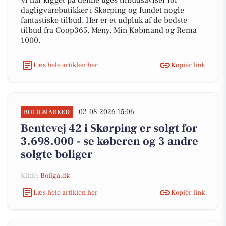
Vi har kigget på denne uges tilbudsaviser for
dagligvarebutikker i Skørping og fundet nogle
fantastiske tilbud. Her er et udpluk af de bedste
tilbud fra Coop365, Meny, Min Købmand og Rema
1000.
Læs hele artiklen her
Kopiér link
02-08-2026 15:06
BOLIGMARKED
Bentevej 42 i Skørping er solgt for
3.698.000 - se køberen og 3 andre
solgte boliger
Kilde:
Boliga.dk
Læs hele artiklen her
Kopiér link