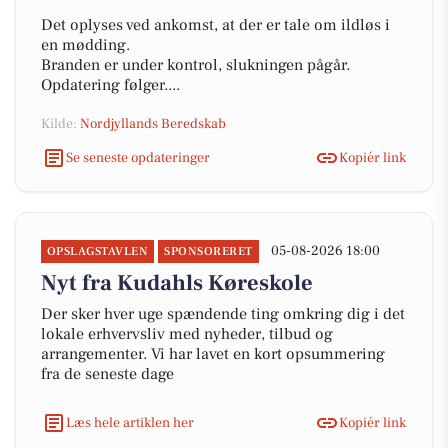
Det oplyses ved ankomst, at der er tale om ildløs i
en mødding.
Branden er under kontrol, slukningen pågår.
Opdatering følger....
Kilde:
Nordjyllands Beredskab
Se seneste opdateringer
Kopiér link
05-08-2026 18:00
OPSLAGSTAVLEN
SPONSORERET
Nyt fra Kudahls Køreskole
Der sker hver uge spændende ting omkring dig i det
lokale erhvervsliv med nyheder, tilbud og
arrangementer. Vi har lavet en kort opsummering
fra de seneste dage
Læs hele artiklen her
Kopiér link