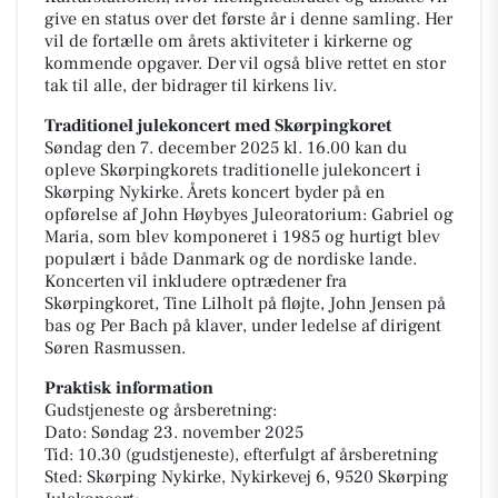
give en status over det første år i denne samling. Her
vil de fortælle om årets aktiviteter i kirkerne og
kommende opgaver. Der vil også blive rettet en stor
tak til alle, der bidrager til kirkens liv.
Traditionel julekoncert med Skørpingkoret
Søndag den 7. december 2025 kl. 16.00 kan du
opleve Skørpingkorets traditionelle julekoncert i
Skørping Nykirke. Årets koncert byder på en
opførelse af John Høybyes Juleoratorium: Gabriel og
Maria, som blev komponeret i 1985 og hurtigt blev
populært i både Danmark og de nordiske lande.
Koncerten vil inkludere optrædener fra
Skørpingkoret, Tine Lilholt på fløjte, John Jensen på
bas og Per Bach på klaver, under ledelse af dirigent
Søren Rasmussen.
Praktisk information
Gudstjeneste og årsberetning:
Dato: Søndag 23. november 2025
Tid: 10.30 (gudstjeneste), efterfulgt af årsberetning
Sted: Skørping Nykirke, Nykirkevej 6, 9520 Skørping