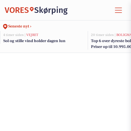
VORES
Skørping
Seneste nyt ›
4 timer siden |
VEJRET
20 timer siden |
BOLIGM
Sol og stille vind holder dagen lun
Top 6 over dyreste boli
Priser op til 10.995.0