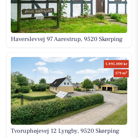
Haverslevvej 97 Aarestrup, 9520 Skørping
1.895.000 kr
2
179 m
Tvoruphøjevej 12 Lyngby, 9520 Skørping