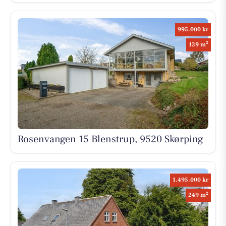
995.000 kr
2
139 m
Rosenvangen 15 Blenstrup, 9520 Skørping
1.495.000 kr
2
249 m