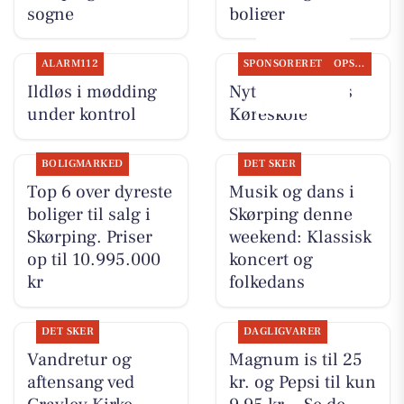
sogne
boliger
ALARM112
SPONSORERET
OPSLAGSTAVLEN
Ildløs i mødding
Nyt fra Kudahls
under kontrol
Køreskole
BOLIGMARKED
DET SKER
Top 6 over dyreste
Musik og dans i
boliger til salg i
Skørping denne
Skørping. Priser
weekend: Klassisk
op til 10.995.000
koncert og
kr
folkedans
DET SKER
DAGLIGVARER
Vandretur og
Magnum is til 25
aftensang ved
kr. og Pepsi til kun