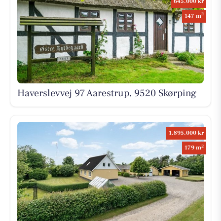
645.000 kr
2
147 m
Haverslevvej 97 Aarestrup, 9520 Skørping
1.895.000 kr
2
179 m