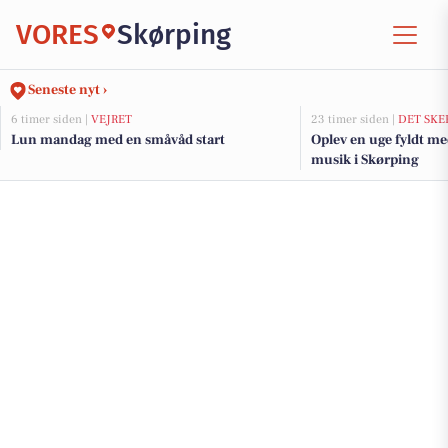
VORES
Skørping
Seneste nyt ›
6 timer siden |
VEJRET
23 timer siden |
DET SKE
Lun mandag med en småvåd start
Oplev en uge fyldt me
musik i Skørping