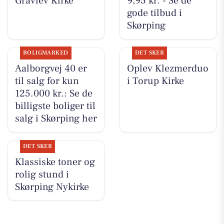
Gravlev Kirke
9,95 kr. - Se de
gode tilbud i
Skørping
BOLIGMARKED
DET SKER
Aalborgvej 40 er
Oplev Klezmerduo
til salg for kun
i Torup Kirke
125.000 kr.: Se de
billigste boliger til
salg i Skørping her
DET SKER
Klassiske toner og
rolig stund i
Skørping Nykirke