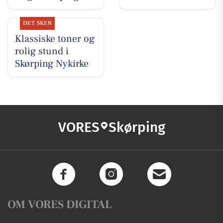
DET SKER
Klassiske toner og
rolig stund i
Skørping Nykirke
VORES
Skørping
OM VORES DIGITAL