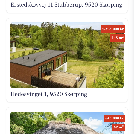
Erstedskovvej 11 Stubberup, 9520 Skørping
4.295.000 kr
2
148 m
Hedesvinget 1, 9520 Skørping
645.000 kr
2
62 m