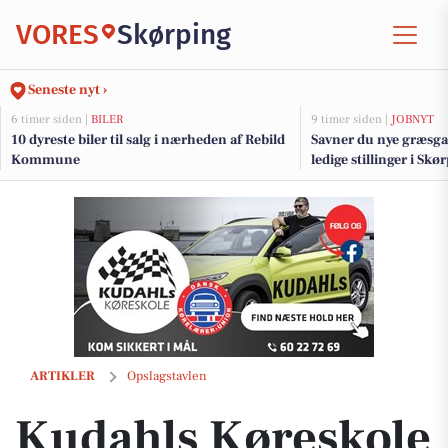
VORES
Skørping
Seneste nyt ›
6 timer siden |
BILER
9 timer siden |
JOBNYT
10 dyreste biler til salg i nærheden af Rebild
Savner du nye græsga
Kommune
ledige stillinger i S
Kudahls Køreskole ønsker Andreas tillykke med kørekortet
ARTIKLER
Opslagstavlen
Kudahls Køreskole