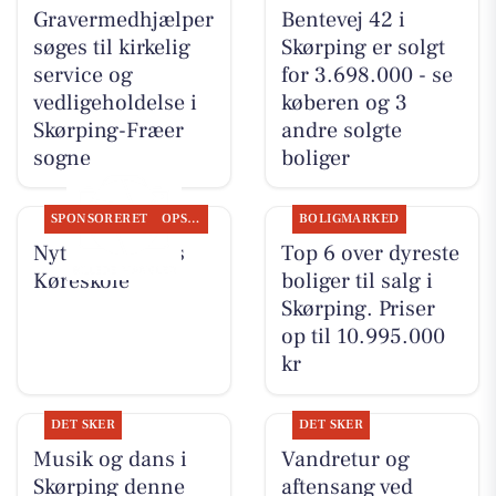
Gravermedhjælper
Bentevej 42 i
søges til kirkelig
Skørping er solgt
service og
for 3.698.000 - se
vedligeholdelse i
køberen og 3
Skørping-Fræer
andre solgte
sogne
boliger
SPONSORERET
OPSLAGSTAVLEN
BOLIGMARKED
Nyt fra Kudahls
Top 6 over dyreste
Køreskole
boliger til salg i
Skørping. Priser
op til 10.995.000
kr
DET SKER
DET SKER
Musik og dans i
Vandretur og
Skørping denne
aftensang ved