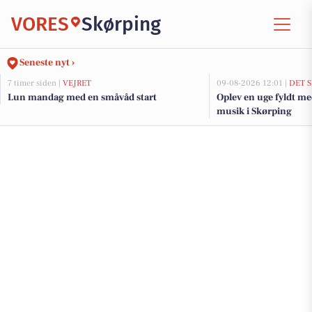
VORES
Skørping
Seneste nyt ›
7 timer siden |
VEJRET
09-08-2026 12:01 |
DET 
Lun mandag med en småvåd start
Oplev en uge fyldt me
musik i Skørping