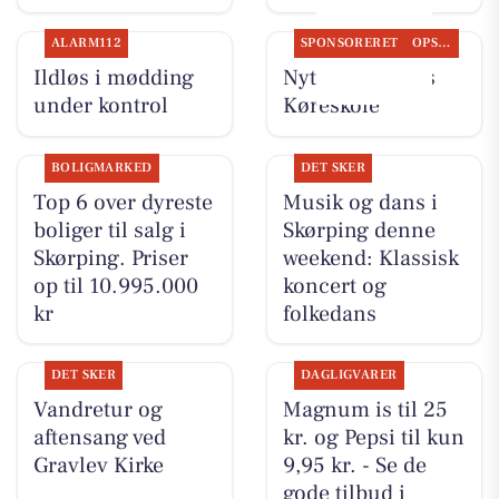
ALARM112
SPONSORERET
OPSLAGSTAVLEN
Ildløs i mødding
Nyt fra Kudahls
under kontrol
Køreskole
BOLIGMARKED
DET SKER
Top 6 over dyreste
Musik og dans i
boliger til salg i
Skørping denne
Skørping. Priser
weekend: Klassisk
op til 10.995.000
koncert og
kr
folkedans
DET SKER
DAGLIGVARER
Vandretur og
Magnum is til 25
aftensang ved
kr. og Pepsi til kun
Gravlev Kirke
9,95 kr. - Se de
gode tilbud i