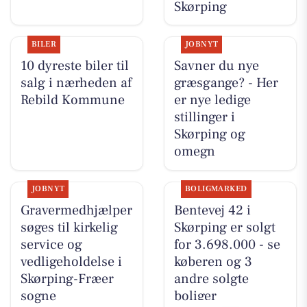
Skørping
BILER
JOBNYT
10 dyreste biler til
Savner du nye
salg i nærheden af
græsgange? - Her
Rebild Kommune
er nye ledige
stillinger i
Skørping og
omegn
JOBNYT
BOLIGMARKED
Gravermedhjælper
Bentevej 42 i
søges til kirkelig
Skørping er solgt
service og
for 3.698.000 - se
vedligeholdelse i
køberen og 3
Skørping-Fræer
andre solgte
sogne
boliger