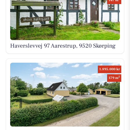
147 m
Haverslevvej 97 Aarestrup, 9520 Skørping
1.895.000 kr
2
179 m