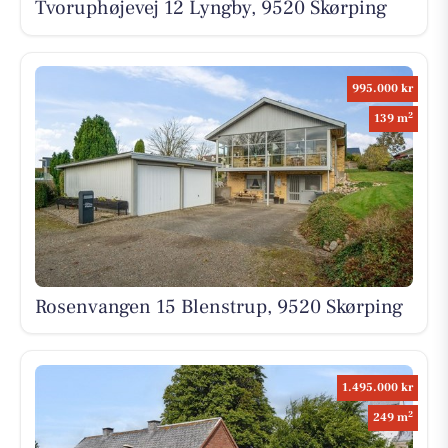
Tvoruphøjevej 12 Lyngby, 9520 Skørping
995.000 kr
2
139 m
Rosenvangen 15 Blenstrup, 9520 Skørping
1.495.000 kr
2
249 m