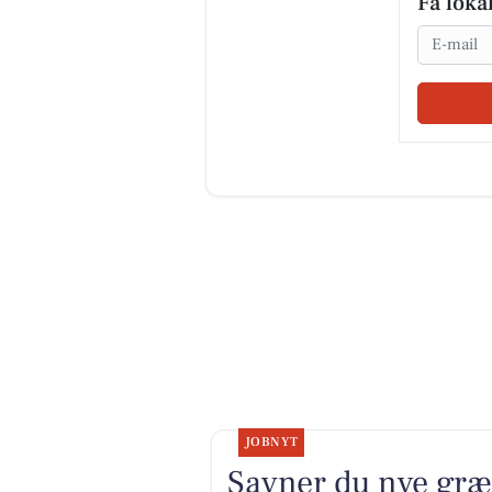
Få loka
Email
JOBNYT
Savner du nye græ