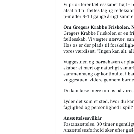
Vi prioriterer fællesskabet højt 
afsat tid til fælles faglig reflek
p-møder 8–10 gange årligt samt e
Om Gregers Krabbe Friskolen, 
Gregers Krabbe Friskolen er en fr
fællesskab. Vi vægter nærvær, sa
Hos os er der plads til forskelli
vores værdisæt: “Ingen kan alt, a
Vuggestuen og børnehaven er pla
skaber et nært og naturligt samar
sammenhæng og kontinuitet i barne
vuggestuen, videre gennem børneha
Du kan læse mere om os på vore
Lyder det som et sted, hvor du kan 
faglighed og personlighed i spil? V
Ansættelsesvilkår
Fastansættelse, 30 timer ugentligt
Ansættelsesforhold sker efter g