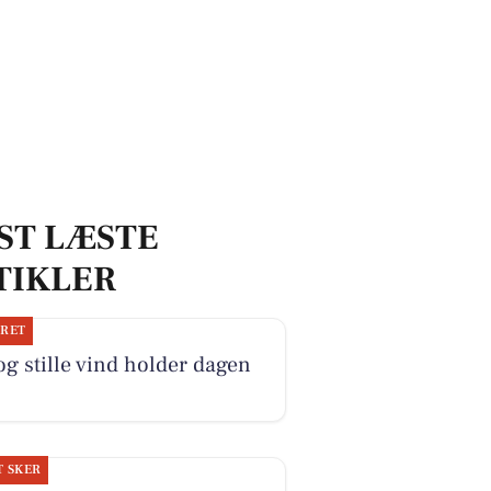
ST LÆSTE
TIKLER
JRET
og stille vind holder dagen
T SKER