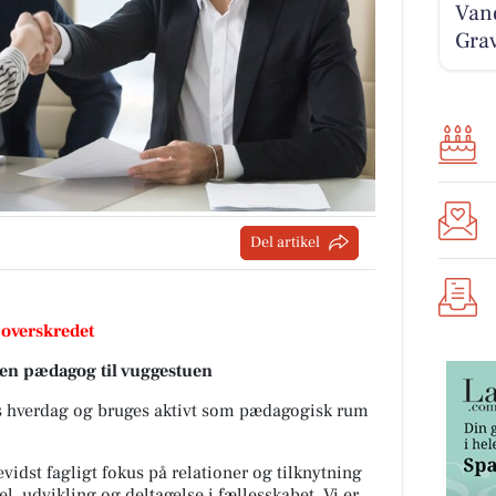
Vand
Grav
Del artikel
 overskredet
 en pædagog til vuggestuen
res hverdag og bruges aktivt som pædagogisk rum
vidst fagligt fokus på relationer og tilknytning
, udvikling og deltagelse i fællesskabet. Vi er