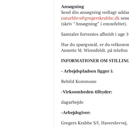
Ansøgning
Send din ansøgning vedlagt uddann
naturbhvs@gregerskrabbe.dk
sene
(skriv “Ansøgning” i emnefeltet).
Samtaler forventes afholdt i uge 1
Har du spørgsmål, er du velkomme
Annette M. Wirenfeldt, på telefo
INFORMATIONER OM STILLING
- Arbejdspladsen ligger i:
Rebild Kommune
-Virksomheden tilbyder:
dagarbejde
-Arbejdsgiver:
Gregers Krabbe S/I, Haverslevvej