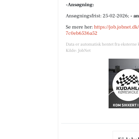
-Ansøgning:
Ansøgningsfrist: 25-02-2026;
- a
Se mere her:
https://job.jobnet.d
7c0eb6536a52
Data er automatisk hentet fra eksterne 
Kilde: JobNet