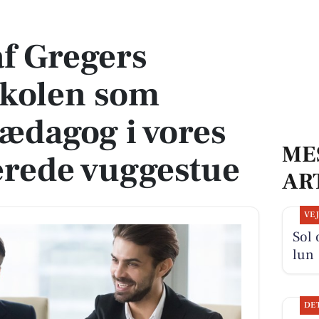
en som engageret pædagog i vores naturfokuserede vuggestue
af Gregers
skolen som
ædagog i vores
ME
erede vuggestue
AR
VE
Sol 
lun
DE