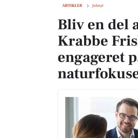
Bliv en del af Gregers Krabbe Friskol
ARTIKLER
Jobnyt
Bliv en del 
Krabbe Fri
engageret p
naturfokus