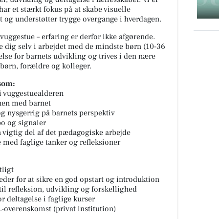
ar et stærkt fokus på at skabe visuelle
t og understøtter trygge overgange i hverdagen.
s vuggestue – erfaring er derfor ikke afgørende.
 se dig selv i arbejdet med de mindste børn (10-36
lse for barnets udvikling og trives i den nære
børn, forældre og kolleger.
som:
 i vuggestuealderen
ionen med barnet
g nysgerrig på barnets perspektiv
po og signaler
 vigtig del af det pædagogiske arbejde
e med faglige tanker og refleksioner
tligt
der for at sikre en god opstart og introduktion
til refleksion, udvikling og forskellighed
 deltagelse i faglige kurser
-overenskomst (privat institution)