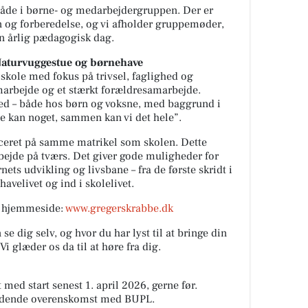
– både i børne- og medarbejdergruppen. Der er
sion og forberedelse, og vi afholder gruppemøder,
n årlig pædagogisk dag.
Naturvuggestue og børnehave
iskole med fokus på trivsel, faglighed og
marbejde og et stærkt forældresamarbejde.
ghed – både hos børn og voksne, med baggrund i
lle kan noget, sammen kan vi det hele”.
ceret på samme matrikel som skolen. Dette
bejde på tværs. Det giver gode muligheder for
ts udvikling og livsbane – fra de første skridt i
velivet og ind i skolelivet.
s hjemmeside:
www.gregerskrabbe.dk
se dig selv, og hvor du har lyst til at bringe din
i glæder os da til at høre fra dig.
 med start senest 1. april 2026, gerne før.
ældende overenskomst med BUPL.