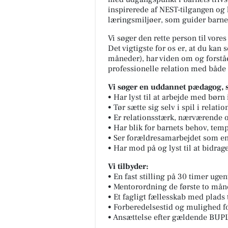
inspirerede af NEST-tilgangen og h
læringsmiljøer, som guider barne
Vi søger den rette person til vore
Det vigtigste for os er, at du kan
måneder), har viden om og forståe
professionelle relation med både 
Vi søger en uddannet pædagog, 
• Har lyst til at arbejde med børn
• Tør sætte sig selv i spil i relat
• Er relationsstærk, nærværende o
• Har blik for barnets behov, tem
• Ser forældresamarbejdet som en
• Har mod på og lyst til at bidrag
Vi tilbyder:
• En fast stilling på 30 timer ugen
• Mentorordning de første to måne
• Et fagligt fællesskab med plads 
• Forberedelsestid og mulighed for
• Ansættelse efter gældende BUPL