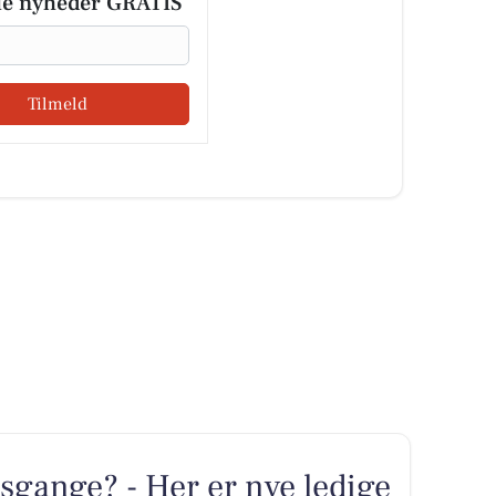
le nyheder GRATIS
Tilmeld
sgange? - Her er nye ledige