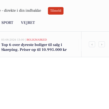
 -
direkte i din indbakke
Tilmeld
SPORT
VEJRET
05-08-2026 13:00 |
BOLIGMARKED
05-08-2026 11:43
‹
›
Top 6 over dyreste boliger til salg i
Gravermedhjæ
Skørping. Priser op til 10.995.000 kr
service og v
Fræer sogne