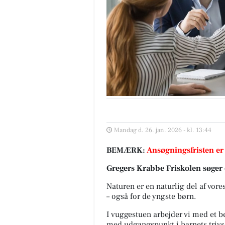
Mandag d. 26. jan. 2026 - kl. 13:44
BEMÆRK:
Ansøgningsfristen er
Gregers Krabbe Friskolen søger
Naturen er en naturlig del af vo
– også for de yngste børn.
I vuggestuen arbejder vi med et be
med udgangspunkt i barnets trivsel