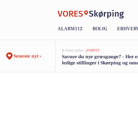
VORES
Skørping
ALARM112
BOLIG
ERHVER
4 timer siden |
JOBNYT
Seneste nyt ›
Savner du nye græsgange? - Her e
ledige stillinger i Skørping og o