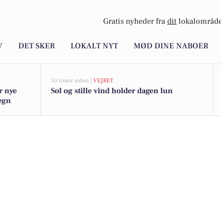
Gratis nyheder fra
dit
lokalområde
V
DET SKER
LOKALT NYT
MØD DINE NABOER
10 timer siden |
VEJRET
r nye
Sol og stille vind holder dagen lun
megn